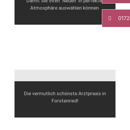
Damit Sie Ihren "Neuen" in perfekter
Atmosphäre auswählen können.
0172
Die vermutlich schönste Arztpraxis in
Forstenried!