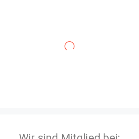
„Herr Hargesheimer hat sehr gut
beraten und die Arbeiten pünktlich,
fachmännisch und sauber
ausgeführt. Er persönlich war gut
erreichbar und immer sehr nett und
hilfsbereit. Außerdem hat er tolle
Ideen eingebracht und alle Wünsche
erfüllt. Ich kann Herrn Hargesheimer
nur empfehlen. Jederzeit gerne
wieder!“
Matthias Konetzny
„Die Raumausstattung Hargesheimer
Wir sind Mitglied bei: