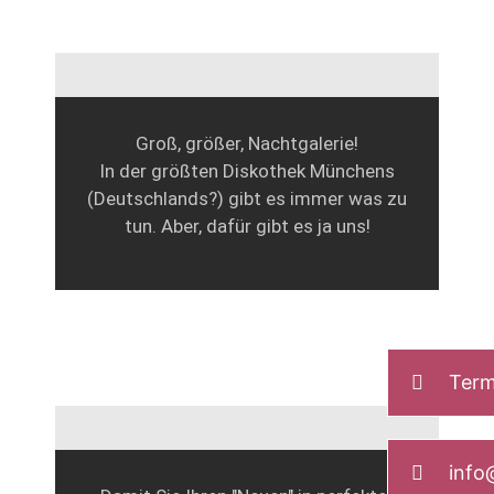
Groß, größer, Nachtgalerie!
In der größten Diskothek Münchens
(Deutschlands?) gibt es immer was zu
tun. Aber, dafür gibt es ja uns!
Term
info